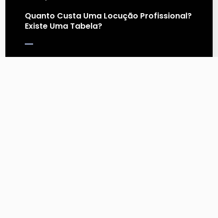
Quanto Custa Uma Locução Profissional?
Existe Uma Tabela?
Quanto custa uma locução profissional? Será que existe uma
tabela de preços? Antes de responder essa pergunta, é
importante entender a diferença entre preço e…
Continue Lendo
15 de janeiro de 2024
Encontrando A Voz Da Sua Marca: Como