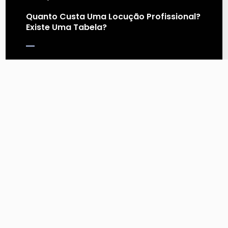
Quanto Custa Uma Locução Profissional?
Existe Uma Tabela?
Quanto custa uma locução profissional? Será que existe uma
tabela de preços? Antes de responder essa pergunta, é
importante entender a diferença entre preço e…
Continue Lendo
15 de janeiro de 2024
Encontrando A Voz Da Sua Marca: Como